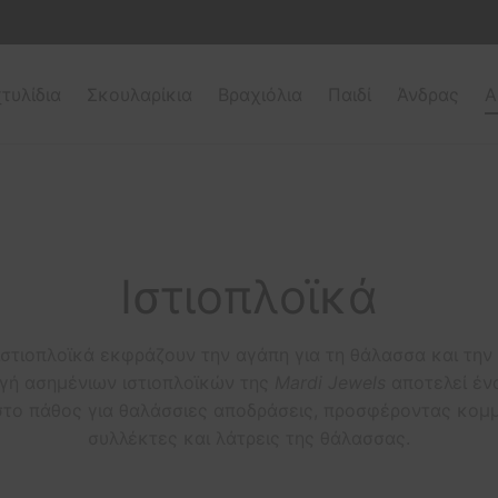
τυλίδια
Σκουλαρίκια
Βραχιόλια
Παιδί
Άνδρας
Α
Ιστιοπλοϊκά
ιστιοπλοϊκά εκφράζουν την αγάπη για τη θάλασσα και την
ογή ασημένιων ιστιοπλοϊκών της
Mardi Jewels
αποτελεί έν
στο πάθος για θαλάσσιες αποδράσεις, προσφέροντας κομμά
συλλέκτες και λάτρεις της θάλασσας.