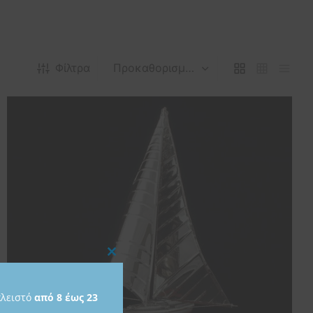
Φίλτρα
Close
this
κλειστό
από 8 έως 23
module