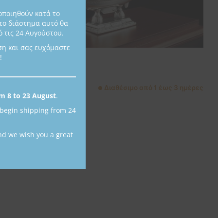
οποιηθούν κατά το
το διάστημα αυτό θα
 τις 24 Αυγούστου.
ση και σας ευχόμαστε
!
Ιστιοπλοϊκό
I4
400,00
€
Διαθέσιμο από 1 έως 3 ημέρες
m 8 to 23 August
.
 begin shipping from 24
nd we wish you a great