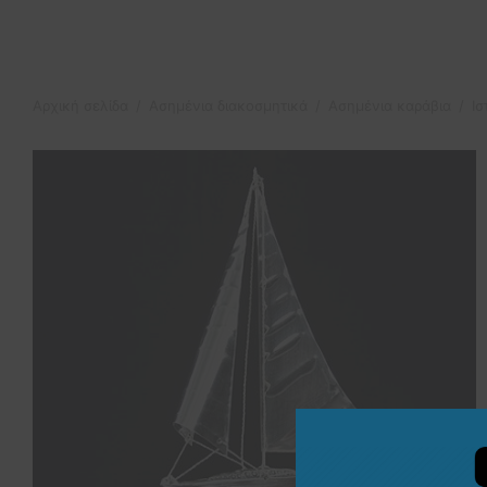
Αρχική σελίδα
/
Ασημένια διακοσμητικά
/
Ασημένια καράβια
/
Ισ