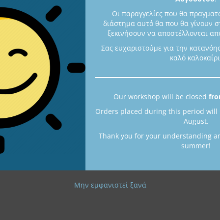
Οι παραγγελίες που θα πραγματ
διάστημα αυτό θα που θα γίνουν σ
ξεκινήσουν να αποστέλλονται από
Σας ευχαριστούμε για την κατανόη
καλό καλοκαίρι
Ιστιοπλοϊκό
I8
880,00
€
Άμεσα διαθέσιμο
Our workshop will be closed
fro
Orders placed during this period will
August.
Thank you for your understanding a
summer!
Μην εμφανιστεί ξανά