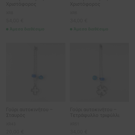
Χριστόφορος
Χριστόφορος
etry Collection
ιόλια
πουμ για φωτογραφίες
οφόρα
XR8
XR6
ls Collection
ίζες
οπλοϊκά
54,00
€
34,00
€
Άμεσα διαθέσιμο
Άμεσα διαθέσιμο
 Collection
μικά πλοία
σφορές
Γούρι αυτοκινήτου –
Γούρι αυτοκινήτου –
Σταυρός
Τετράφυλλο τριφύλλι
XR43
XR51
20,00
€
34,00
€