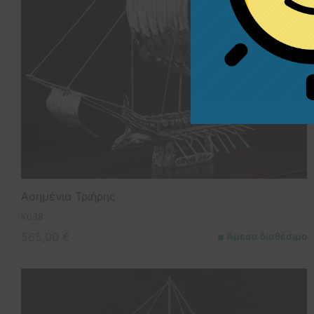
Ασημένια Τριήρης
K038
565,00
€
Άμεσα διαθέσιμο