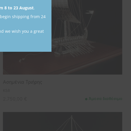
m 8 to 23 August
.
 begin shipping from 24
nd we wish you a great
Ασημένια Τριήρης
K58
2.750,00
€
Άμεσα διαθέσιμο