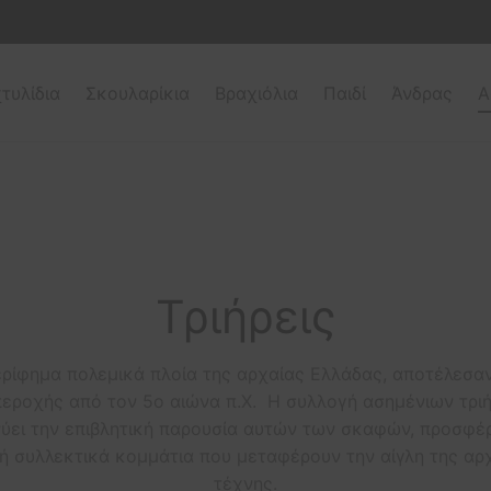
τυλίδια
Σκουλαρίκια
Βραχιόλια
Παιδί
Άνδρας
Α
Τριήρεις
 περίφημα πολεμικά πλοία της αρχαίας Ελλάδας, αποτέλεσα
περοχής από τον 5ο αιώνα π.Χ. Η συλλογή ασημένιων τρ
ύει την επιβλητική παρουσία αυτών των σκαφών, προσφέ
ή συλλεκτικά κομμάτια που μεταφέρουν την αίγλη της αρ
τέχνης.