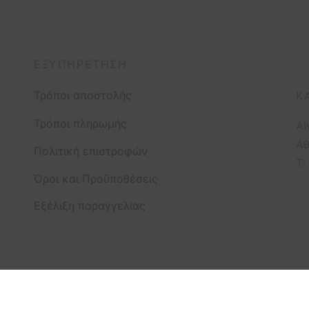
ΕΞΥΠΗΡΈΤΗΣΗ
Τρόποι αποστολής
Κ
Τρόποι πληρωμής
Αί
Αθ
Πολιτική επιστροφών
T:
Όροι και Προϋποθέσεις
Εξέλιξη παραγγελίας