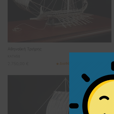
Αθηναϊκή Τριήρης
KATH58
2.750,00
€
Διαθέσιμο από 1 έως 3 ημέρες