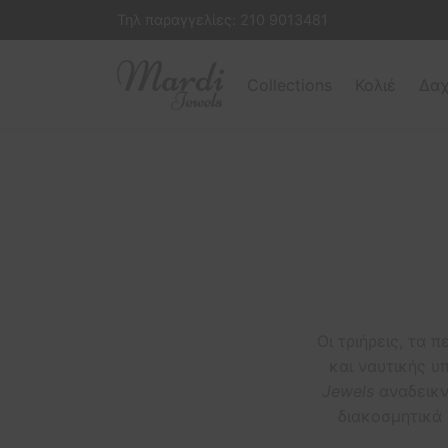
Τηλ παραγγελίες:
210 9013481
Collections
Κολιέ
Δαχ
Οι τριήρεις, τα
και ναυτικής υ
Jewels
αναδεικν
διακοσμητικά 