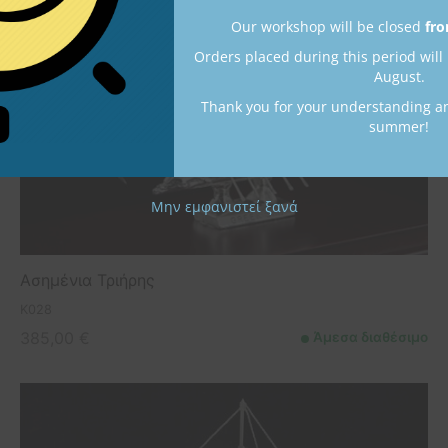
Our workshop will be closed
fro
Orders placed during this period will
August.
Thank you for your understanding a
summer!
Μην εμφανιστεί ξανά
Ασημένια Τριήρης
K028
385,00
€
Άμεσα διαθέσιμο