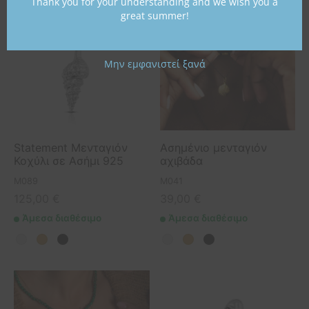
Thank you for your understanding and we wish you a
great summer!
Μην εμφανιστεί ξανά
Statement Μενταγιόν
Ασημένιο μενταγιόν
Κοχύλι σε Ασήμι 925
αχιβάδα
M089
M041
125,00
€
39,00
€
Άμεσα διαθέσιμο
Άμεσα διαθέσιμο