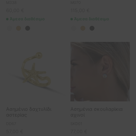
M338
M070
etry Collection
ιόλια
πουμ για φωτογραφίες
οφόρα
60,00
€
115,00
€
Άμεσα διαθέσιμο
Άμεσα διαθέσιμο
ls Collection
ίζες
οπλοϊκά
 Collection
μικά πλοία
σφορές
Ασημένιο δαχτυλίδι
Ασημένια σκουλαρίκια
αστερίας
αχινοί
DD67
SKD01
57,00
€
77,00
€