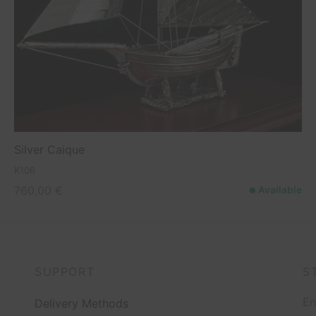
Silver Caique
K106
760,00
€
Available
SUPPORT
S
En
Delivery Methods