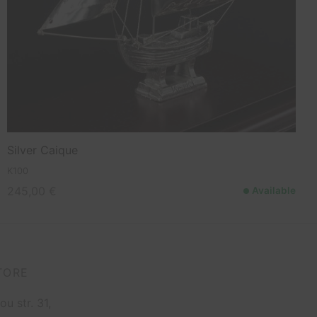
Silver Caique
K100
245,00
€
Available
TORE
ou str. 31,