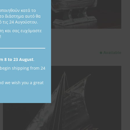
οποιηθούν κατά το
το διάστημα αυτό θα
 τις 24 Αυγούστου.
ση και σας ευχόμαστε
Silver Caique
!
K101
350,00
€
Available
m 8 to 23 August
.
 begin shipping from 24
nd we wish you a great