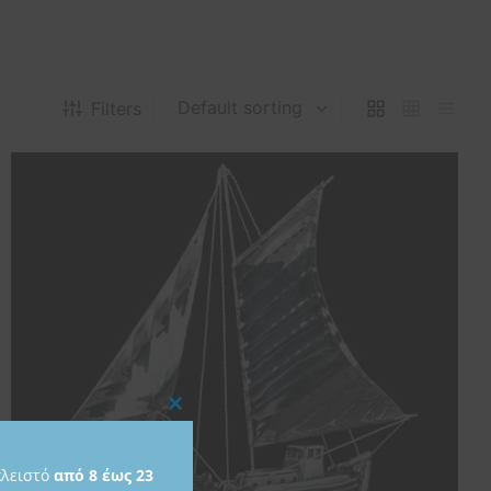
Filters
Close
this
κλειστό
από 8 έως 23
module