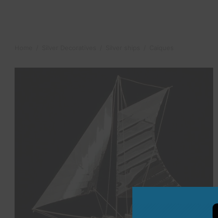
Home
/
Silver Decoratives
/
Silver ships
/
Caiques