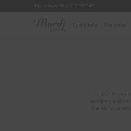
Τηλ παραγγελίες:
210 9013481
Collections
Necklaces
Traditional caique
as fishing and tra
The
Mardi Jewels