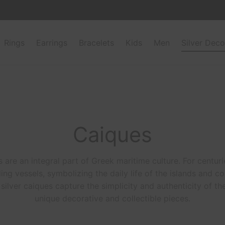
Rings
Earrings
Bracelets
Kids
Men
Silver Deco
Caiques
s are an integral part of Greek maritime culture. For centur
ding vessels, symbolizing the daily life of the islands and c
silver caiques capture the simplicity and authenticity of th
unique decorative and collectible pieces.