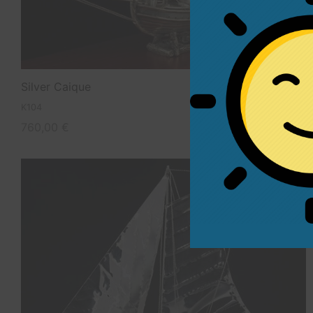
Silver Caique
K104
760,00
€
Available