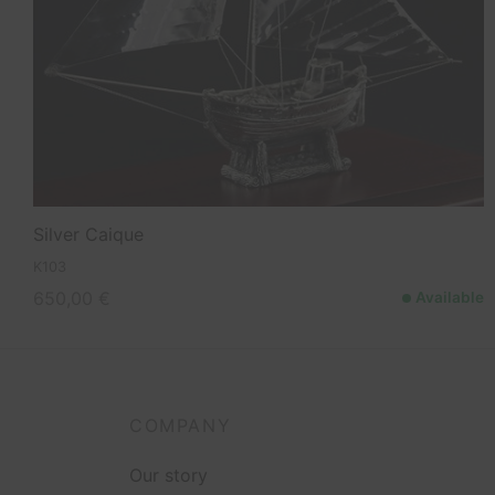
Silver Caique
K103
650,00
€
Available
COMPANY
Our story