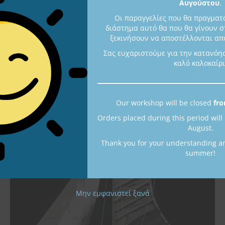
Αυγούστου
.
Οι παραγγελίες που θα πραγματ
διάστημα αυτό θα που θα γίνουν σ
ξεκινήσουν να αποστέλλονται από
Σας ευχαριστούμε για την κατανόη
Silver Caique
καλό καλοκαίρι
K105
970,00
€
Available
Our workshop will be closed
fro
Orders placed during this period will
August.
Thank you for your understanding a
summer!
Μην εμφανιστεί ξανά