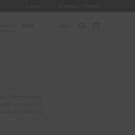
Εγγραφή χονδρικής
English
ratives
Gifts
Login
ies, they were used
oastal communities.
ese boats, offering