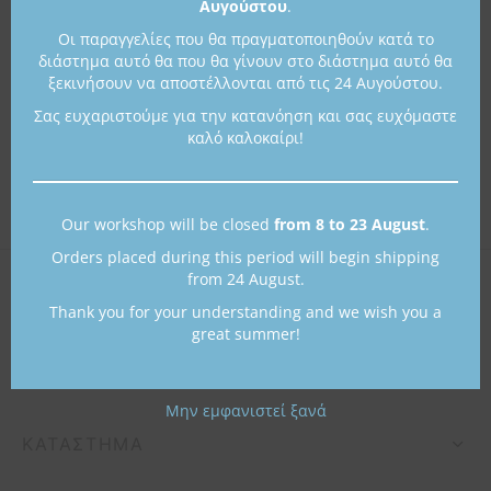
Αυγούστου
.
etry Collection
ιόλια
πουμ για φωτογραφίες
οφόρα
Οι παραγγελίες που θα πραγματοποιηθούν κατά το
διάστημα αυτό θα που θα γίνουν στο διάστημα αυτό θα
ls Collection
ίζες
οπλοϊκά
ξεκινήσουν να αποστέλλονται από τις 24 Αυγούστου.
Σας ευχαριστούμε για την κατανόηση και σας ευχόμαστε
 Collection
μικά πλοία
καλό καλοκαίρι!
σφορές
Our workshop will be closed
from 8 to 23 August
.
Orders placed during this period will begin shipping
from 24 August.
Thank you for your understanding and we wish you a
ΕΤΑΙΡΕΊΑ
great summer!
ΕΞΥΠΗΡΈΤΗΣΗ
Μην εμφανιστεί ξανά
ΚΑΤΆΣΤΗΜΑ