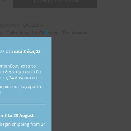
Προσθήκη στο καλάθι
προϊόντος:
SKG226_4
ες:
Collections
,
Iris Collection
,
Σκουλαρίκια
Close
this
κλειστό
από 8 έως 23
module
οποιηθούν κατά το
το διάστημα αυτό θα
 τις 24 Αυγούστου.
ση και σας ευχόμαστε
!
m 8 to 23 August
.
 begin shipping from 24