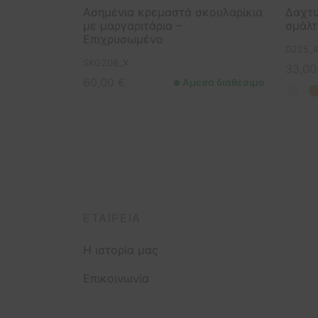
Ασημένια κρεμαστά σκουλαρίκια
Δαχτυ
με μαργαριτάρια –
σμάλτ
Επιχρυσωμένο
D225_4
SKG208_X
33,0
60,00
€
Άμεσα διαθέσιμο
ΕΤΑΙΡΕΊΑ
Η ιστορία μας
Επικοινωνία