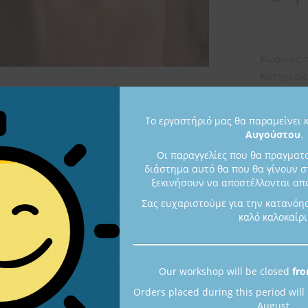
Κωδικός 
Κατηγορί
Το εργαστήριό μας θα παραμείνει 
Αυγούστου
.
Οι παραγγελίες που θα πραγματ
διάστημα αυτό θα που θα γίνουν σ
Περιγραφή
ξεκινήσουν να αποστέλλονται από
Σας ευχαριστούμε για την κατανόη
καλό καλοκαίρι
επίχρυσο(22k) ή επιροδιωμένο ή με μαύρη επιροδίωση
 διαφάνεια
Our workshop will be closed
fro
Orders placed during this period will
August.