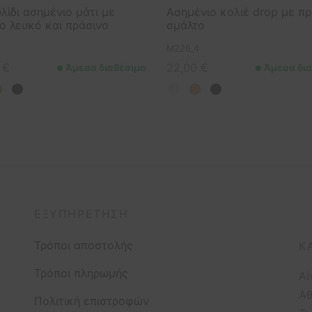
λίδι ασημένιο μάτι με
Ασημένιο κολιέ drop με π
ο λευκό και πράσινο
σμάλτο
M226_4
0
€
22,00
€
Άμεσα διαθέσιμο
Άμεσα δια
ΕΞΥΠΗΡΈΤΗΣΗ
Τρόποι αποστολής
Κ
Τρόποι πληρωμής
Αί
Αθ
Πολιτική επιστροφών