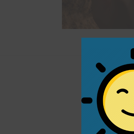
Υλικό: Ασήμι 925, 
Σμάλτο: Πράσινο με
Μοτίβο: Drop
Κλείσιμο: Γάντζος