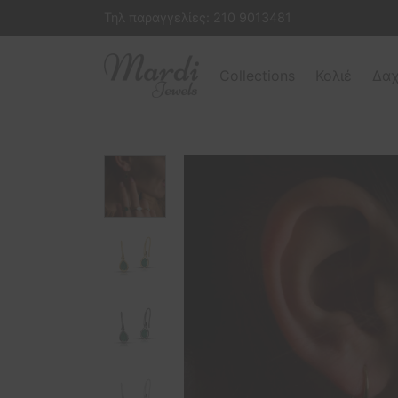
Τηλ παραγγελίες:
210 9013481
Collections
Κολιέ
Δαχ