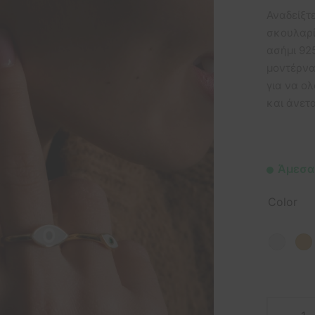
Αναδείξτ
σκουλαρί
ασήμι 92
μοντέρνα
για να ο
και άνετα
Άμεσα
Color