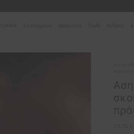
τυλίδια
Σκουλαρίκια
Βραχιόλια
Παιδί
Άνδρας
Α
Αρχική σελ
κρεμαστά σ
Αση
σκο
πρά
29,00
€