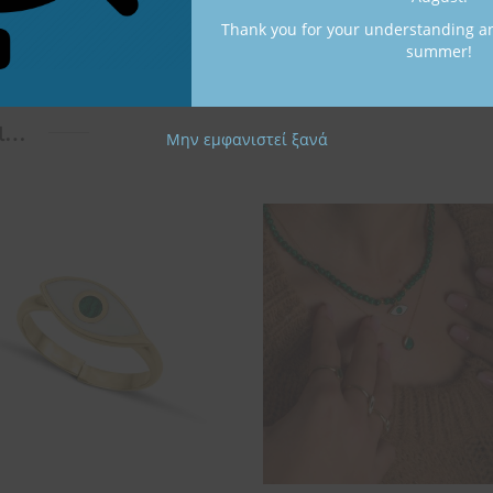
 x 0,8 cm
Thank you for your understanding a
summer!
ι…
Μην εμφανιστεί ξανά