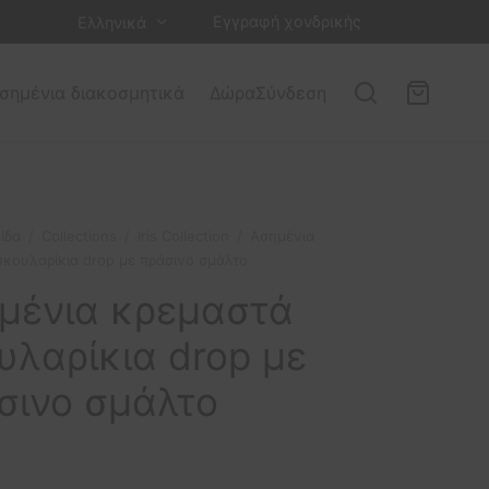
Εγγραφή χονδρικής
Ελληνικά
σημένια διακοσμητικά
Δώρα
Σύνδεση
ίδα
/
Collections
/
Iris Collection
/
Ασημένια
κουλαρίκια drop με πράσινο σμάλτο
μένια κρεμαστά
υλαρίκια drop με
σινο σμάλτο