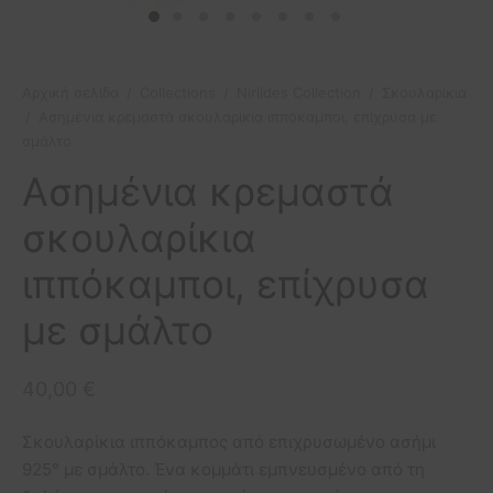
etry Collection
ιόλια
πουμ για φωτογραφίες
οφόρα
ls Collection
ίζες
οπλοϊκά
Αρχική σελίδα
/
Collections
/
Niriides Collection
/
Σκουλαρίκια
/
Ασημένια κρεμαστά σκουλαρίκια ιππόκαμποι, επίχρυσα με
 Collection
μικά πλοία
σμάλτο
σφορές
Ασημένια κρεμαστά
σκουλαρίκια
ιππόκαμποι, επίχρυσα
με σμάλτο
40,00
€
Σκουλαρίκια ιππόκαμπος από επιχρυσωμένο ασήμι
925° με σμάλτο. Ένα κομμάτι εμπνευσμένο από τη