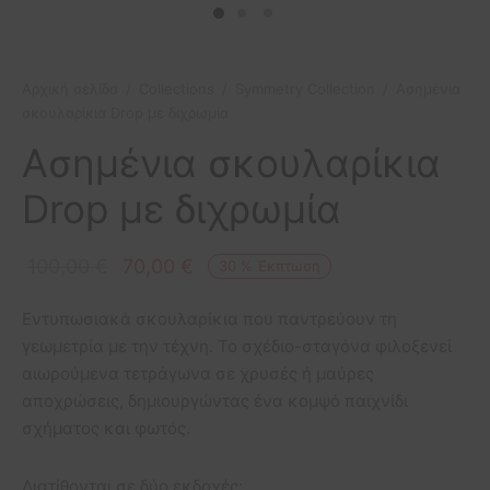
etry Collection
ιόλια
πουμ για φωτογραφίες
οφόρα
ls Collection
ίζες
οπλοϊκά
Αρχική σελίδα
/
Collections
/
Symmetry Collection
/
Aσημένια
σκουλαρίκια Drop με διχρωμία
 Collection
μικά πλοία
Aσημένια σκουλαρίκια
σφορές
Drop με διχρωμία
Original
Η
100,00
€
70,00
€
30
%
Έκπτωση
price
τρέχουσα
Εντυπωσιακά σκουλαρίκια που παντρεύουν τη
was:
τιμή
γεωμετρία με την τέχνη. Το σχέδιο-σταγόνα φιλοξενεί
100,00 €.
είναι:
αιωρούμενα τετράγωνα σε χρυσές ή μαύρες
70,00 €.
αποχρώσεις, δημιουργώντας ένα κομψό παιχνίδι
σχήματος και φωτός.
Διατίθονται σε δύο εκδοχές: