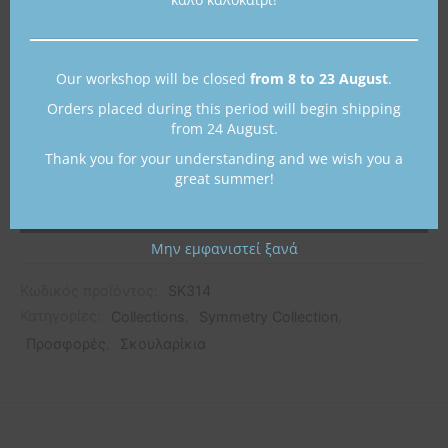
Our workshop will be closed
from 8 to 23 August
.
Orders placed during this period will begin shipping
from 24 August.
Thank you for your understanding and we wish you a
great summer!
Προσθήκη στο καλάθι
Μην εμφανιστεί ξανά
Κωδικός προϊόντος:
SK314
Κατηγορίες:
Collections
,
Symmetry Collection
,
Προσφορές
,
Σκουλαρίκια