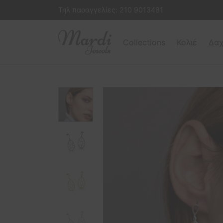
Τηλ παραγγελίες:
210 9013481
Collections
Κολιέ
Δαχ