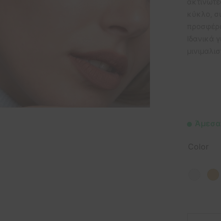
ακτινωτέ
κύκλο, σ
προσφέρο
Ιδανικά γ
μινιμαλισ
Άμεσα
Color