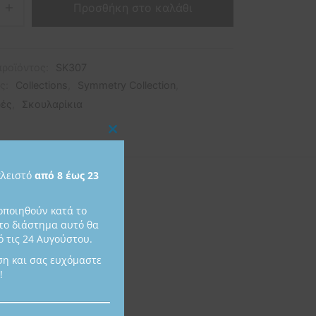
Προσθήκη στο καλάθι
προϊόντος:
SK307
ες:
Collections
,
Symmetry Collection
,
ές
,
Σκουλαρίκια
Close
this
κλειστό
από 8 έως 23
module
οποιηθούν κατά το
το διάστημα αυτό θα
 τις 24 Αυγούστου.
ση και σας ευχόμαστε
!