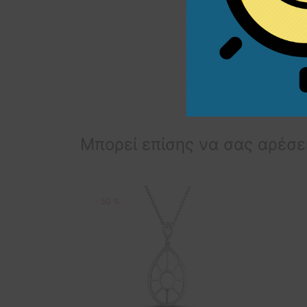
Κλείσιμο: Πεταλούδ
Διαστάσεις μοτίφ: 3
Στυλ: Μίνιμαλ
Μπορεί επίσης να σας αρέσε
-
50
%