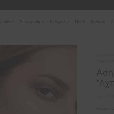
τυλίδια
Σκουλαρίκια
Βραχιόλια
Παιδί
Άνδρας
Α
Αρχική σελ
Aσημένια σ
Aση
“Αχτ
52,00
Τα σκουλ