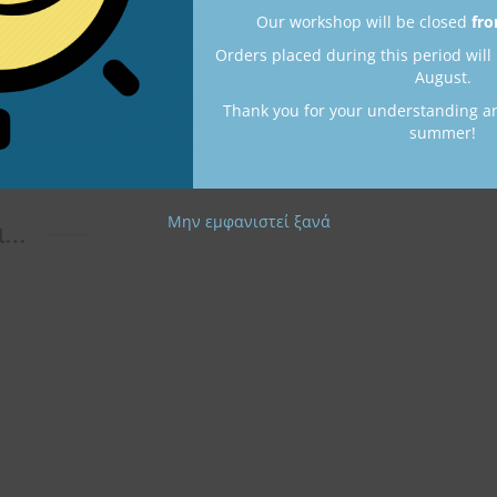
Our workshop will be closed
fro
α
Orders placed during this period will
,9 x 1,8 cm
August.
Thank you for your understanding a
summer!
Μην εμφανιστεί ξανά
ι…