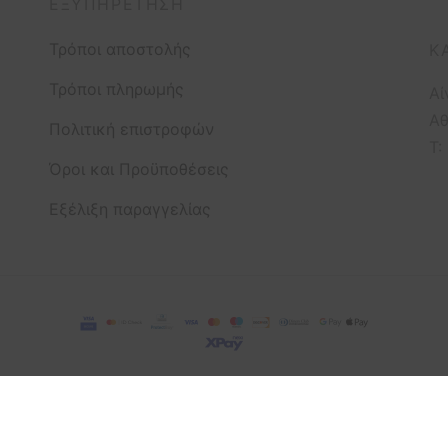
ΕΞΥΠΗΡΈΤΗΣΗ
Τρόποι αποστολής
Κ
Τρόποι πληρωμής
Αί
Αθ
Πολιτική επιστροφών
T:
Όροι και Προϋποθέσεις
Εξέλιξη παραγγελίας
English
(
Αγγλικά
)
Ελληνικά