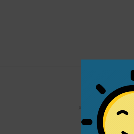
Χαρακτηριστικά Προϊό
Υλικό: Ασήμι 925, 
Μοτίβο: Δάκρυ