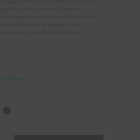
ς γραμμές που ξεκινούν από τον κεντρικό
52,00 €.
είναι:
υμβολίζουν το φως και τη ζεστασιά,
26,00 €.
ντας διαχρονική λάμψη σε κάθε εμφάνιση.
ια όσους εκτιμούν το μοντέρνο και
τικό design με συμβολική διάσταση.
 διαθέσιμο