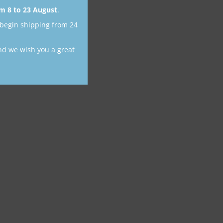
m 8 to 23 August
.
 begin shipping from 24
nd we wish you a great