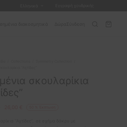
Εγγραφή χονδρικής
Ελληνικά
σημένια διακοσμητικά
Δώρα
Σύνδεση
ίδα
/
Collections
/
Symmetry Collection
/
κουλαρίκια “Αχτίδες”
μένια σκουλαρίκια
ίδες”
Original
Η
€
26,00
€
50
%
Έκπτωση
price
τρέχουσα
αρίκια “Αχτίδες”, σε σχήμα δάκρυ με
was:
τιμή