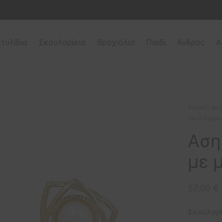
τυλίδια
Σκουλαρίκια
Βραχιόλια
Παιδί
Άνδρας
Α
Αρχική σελ
σκουλαρίκι
Αση
με 
57,00
€
Σκουλαρί