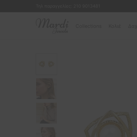
Τηλ παραγγελίες:
210 9013481
Collections
Κολιέ
Δαχ