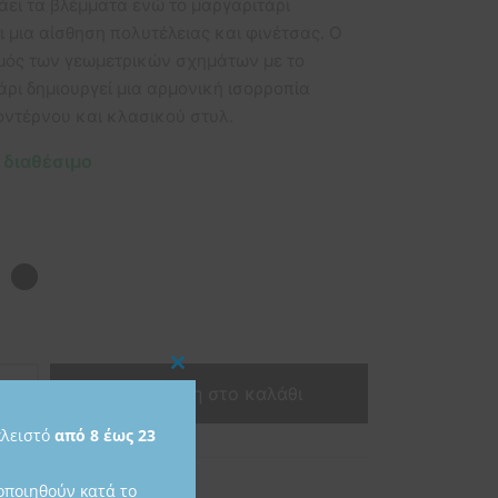
άει τα βλέμματα ενώ το μαργαριτάρι
ι μια αίσθηση πολυτέλειας και φινέτσας. Ο
ός των γεωμετρικών σχημάτων με το
άρι δημιουργεί μια αρμονική ισορροπία
οντέρνου και κλασικού στυλ.
 διαθέσιμο
Close
Προσθήκη στο καλάθι
this
κλειστό
από 8 έως 23
module
προϊόντος:
SK208
οποιηθούν κατά το