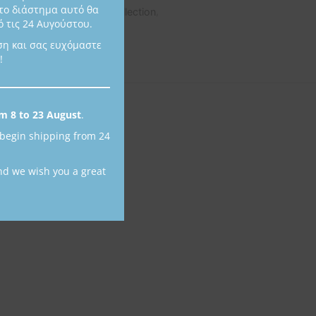
το διάστημα αυτό θα
ες:
Collections
,
Pearls Collection
,
 τις 24 Αυγούστου.
κια
ση και σας ευχόμαστε
!
m 8 to 23 August
.
 begin shipping from 24
nd we wish you a great