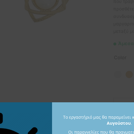
που τραβ
προσθέτε
συνδυασμ
μαργαριτ
μεταξύ μ
Άμεσα
Color
Το εργαστήριό μας θα παραμείνει 
Αυγούστου
.
Κωδικός 
Οι παραγγελίες που θα πραγματ