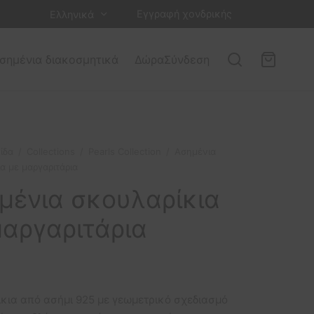
Εγγραφή χονδρικής
Ελληνικά
σημένια διακοσμητικά
Δώρα
Σύνδεση
ίδα
/
Collections
/
Pearls Collection
/
Ασημένια
α με μαργαριτάρια
μένια σκουλαρίκια
μαργαριτάρια
κια από ασήμι 925 με γεωμετρικό σχεδιασμό