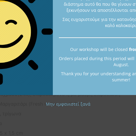
διάστημα αυτό θα που θα γίνουν σ
Κατηγορί
ξεκινήσουν να αποστέλλονται από
Σκουλαρί
Σας ευχαριστούμε για την κατανόη
καλό καλοκαίρι
Our workshop will be closed
fro
Περιγραφή
Orders placed during this period will
August.
Thank you for your understanding a
ντος:
summer!
επίχρυσο(24k), επιροδιωμένο ή με μαύρη επιροδίωση
Μαργαριτάρι (Fresh water pearl) 7mm
Μην εμφανιστεί ξανά
, τρίγωνα
α
5 x 1,5 cm