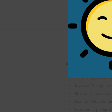
Χαρακτηριστικά Προϊό
Υλικό: Ασήμι 925, 
Κεντρικό Στοιχείο: 
Μοτίβο: Γεωμετρικό
Κλείσιμο: Πεταλούδ
Διαστάσεις μοτίφ: 1,