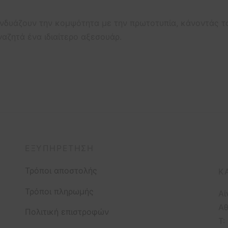
νδυάζουν την κομψότητα με την πρωτοτυπία, κάνοντάς τα
ναζητά ένα ιδιαίτερο αξεσουάρ.
ΕΞΥΠΗΡΈΤΗΣΗ
Τρόποι αποστολής
Κ
Τρόποι πληρωμής
Αί
Αθ
Πολιτική επιστροφών
T: