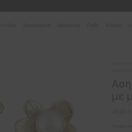
τυλίδια
Σκουλαρίκια
Βραχιόλια
Παιδί
Άνδρας
Α
Αρχική σελ
σκουλαρίκι
Αση
με 
48,00
€
Κομψά σκ