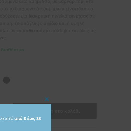
ασμένα από ασήμι 925, με μαργαριτάρι στο
Αυτά τα διαχρονικά κοσμήματα είναι ιδανικά
οσθέσετε μια διακριτική πινελιά φινέτσας σε
άνιση. Το ανάγλυφο σχέδιο και η υψηλή
 υλικών τα καθιστούν κατάλληλα για όλες τις
ις.
 διαθέσιμο
Close
Προσθήκη στο καλάθι
this
κλειστό
από 8 έως 23
module