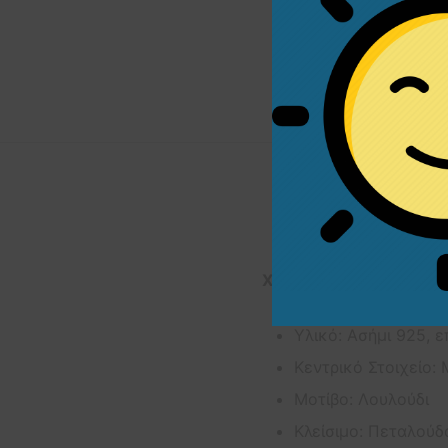
Χαρακτηριστικά Προϊό
Υλικό: Ασήμι 925, 
Κεντρικό Στοιχείο: 
Μοτίβο: Λουλούδι
Κλείσιμο: Πεταλούδ