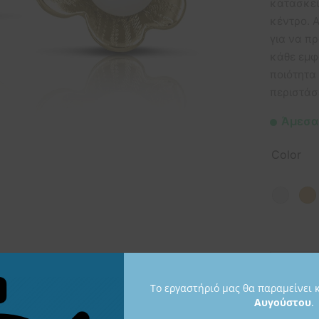
κατασκευ
κέντρο. 
για να πρ
κάθε εμφ
ποιότητα
περιστάσε
Άμεσα
Color
Το εργαστήριό μας θα παραμείνει 
Αυγούστου
.