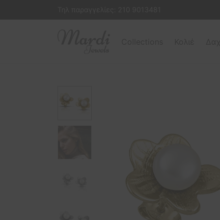
Τηλ παραγγελίες:
210 9013481
Collections
Κολιέ
Δαχ