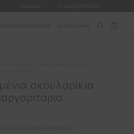
Εγγραφή χονδρικής
Ελληνικά
σημένια διακοσμητικά
Δώρα
Σύνδεση
ίδα
/
Collections
/
Pearls Collection
/
Ασημένια
α με μαργαριτάρια
μένια σκουλαρίκια
μαργαριτάρια
ουλαρίκια σε σχήμα λουλουδιού,