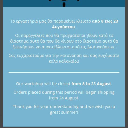
Color
Το εργαστήριό μας θα παραμείνει κλειστό
από 8 έως 23
Αυγούστου
.
Οι παραγγελίες που θα πραγματοποιηθούν κατά το
διάστημα αυτό θα που θα γίνουν στο διάστημα αυτό θα
ξεκινήσουν να αποστέλλονται από τις 24 Αυγούστου.
Σας ευχαριστούμε για την κατανόηση και σας ευχόμαστε
καλό καλοκαίρι!
Προσθήκη στο καλάθι
Our workshop will be closed
from 8 to 23 August
.
Κωδικός προϊόντος:
SK226_8
Orders placed during this period will begin shipping
from 24 August.
Κατηγορίες:
Collections
,
Iris Collection
,
Σκουλαρίκια
Thank you for your understanding and we wish you a
great summer!