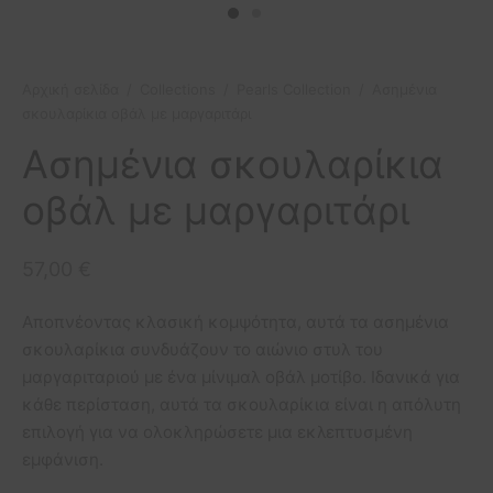
etry Collection
ιόλια
πουμ για φωτογραφίες
οφόρα
ls Collection
ίζες
οπλοϊκά
Αρχική σελίδα
/
Collections
/
Pearls Collection
/
Ασημένια
σκουλαρίκια οβάλ με μαργαριτάρι
 Collection
μικά πλοία
Ασημένια σκουλαρίκια
σφορές
οβάλ με μαργαριτάρι
57,00
€
Αποπνέοντας κλασική κομψότητα, αυτά τα ασημένια
σκουλαρίκια συνδυάζουν το αιώνιο στυλ του
μαργαριταριού με ένα μίνιμαλ οβάλ μοτίβο. Ιδανικά για
κάθε περίσταση, αυτά τα σκουλαρίκια είναι η απόλυτη
επιλογή για να ολοκληρώσετε μια εκλεπτυσμένη
εμφάνιση.