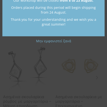
Our workshop will be closed
from 8 to 23 August
.
Orders placed during this period will begin shipping
from 24 August.
Thank you for your understanding and we wish you a
great summer!
Μπορεί επίσης να σας αρέσει…
Μην εμφανιστεί ξανά
Ασημένια σκουλαρίκια
Ασημένια σκουλαρίκια με
ρόμβος με μαργαριτάρια –
μαργαριτάρια –
Μάυρη επιροδίωση
Επιχρυσωμένο