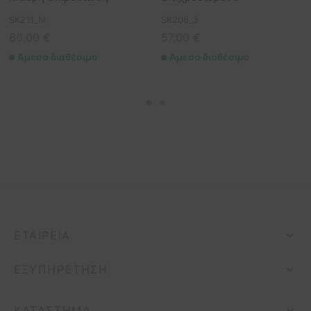
SK211_M
SK208_3
60,00
€
57,00
€
Άμεσα διαθέσιμο
Άμεσα διαθέσιμο
ΕΤΑΙΡΕΊΑ
ΕΞΥΠΗΡΈΤΗΣΗ
ΚΑΤΆΣΤΗΜΑ