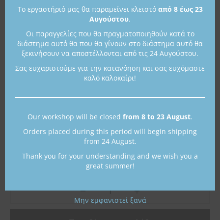
Το εργαστήριό μας θα παραμείνει κλειστό
από 8 έως 23
Οδηγός μεγέθους δαχτυλιδιού
Αυγούστου
.
Οι παραγγελίες που θα πραγματοποιηθούν κατά το
Color
διάστημα αυτό θα που θα γίνουν στο διάστημα αυτό θα
ξεκινήσουν να αποστέλλονται από τις 24 Αυγούστου.
Σας ευχαριστούμε για την κατανόηση και σας ευχόμαστε
καλό καλοκαίρι!
Μέγεθος Δαχτυλιδιού
Our workshop will be closed
from 8 to 23 August
.
48
49
50
51
52
53
54
Orders placed during this period will begin shipping
55
56
57
58
from 24 August.
Thank you for your understanding and we wish you a
great summer!
Μην εμφανιστεί ξανά