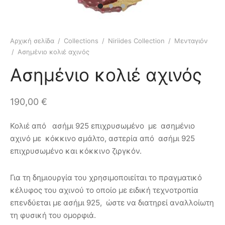
etry Collection
ιόλια
πουμ για φωτογραφίες
οφόρα
ls Collection
ίζες
οπλοϊκά
Αρχική σελίδα
/
Collections
/
Niriides Collection
/
Μενταγιόν
/
Ασημένιο κολιέ αχινός
 Collection
μικά πλοία
Ασημένιο κολιέ αχινός
σφορές
190,00
€
Κολιέ από ασήμι 925 επιχρυσωμένο με ασημένιο
αχινό με κόκκινο σμάλτο, αστερία από ασήμι 925
επιχρυσωμένο και κόκκινο ζιργκόν.
Για τη δημιουργία του χρησιμοποιείται το πραγματικό
κέλυφος του αχινού το οποίο με ειδική τεχνοτροπία
επενδύεται με ασήμι 925, ώστε να διατηρεί αναλλοίωτη
τη φυσική του ομορφιά.