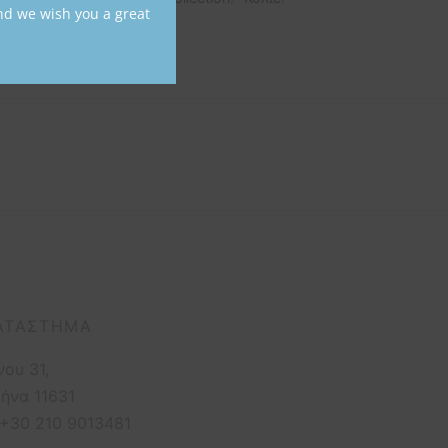
nd we wish you a great
όν
ΑΤΆΣΤΗΜΑ
νου 31,
ήνα 11631
 +30 210 9013481