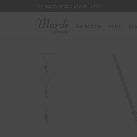
Τηλ παραγγελίες:
210 9013481
Collections
Κολιέ
Δαχ