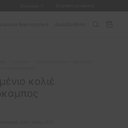
Εγγραφή χονδρικής
Ελληνικά
σημένια διακοσμητικά
Δώρα
Σύνδεση
ίδα
/
Collections
/
Niriides Collection
/
Μενταγιόν
 κολιέ ιππόκαμπος
μένιο κολιέ
όκαμπος
πόκαμπος, από ασήμι 925.