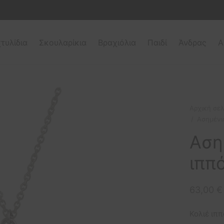
τυλίδια
Σκουλαρίκια
Βραχιόλια
Παιδί
Άνδρας
Α
Αρχική σελ
/
Ασημένιο
Αση
ιππ
63,00
€
Κολιέ ιπ