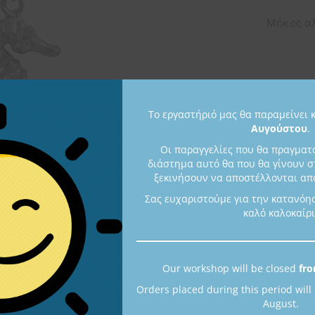
Μήκος αλ
Άμεσα
Το εργαστήριό μας θα παραμείνει 
Color
Αυγούστου
.
Οι παραγγελίες που θα πραγματ
διάστημα αυτό θα που θα γίνουν σ
ξεκινήσουν να αποστέλλονται από
Σας ευχαριστούμε για την κατανόη
καλό καλοκαίρι
Our workshop will be closed
fro
Orders placed during this period will
Κωδικός 
August.
Κατηγορί