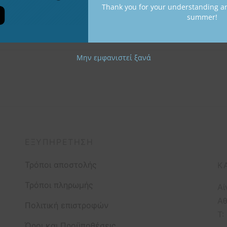
Thank you for your understanding a
Μενταγι
summer!
Μην εμφανιστεί ξανά
ΕΞΥΠΗΡΈΤΗΣΗ
Τρόποι αποστολής
Κ
Τρόποι πληρωμής
Αί
Αθ
Πολιτική επιστροφών
T:
Όροι και Προϋποθέσεις