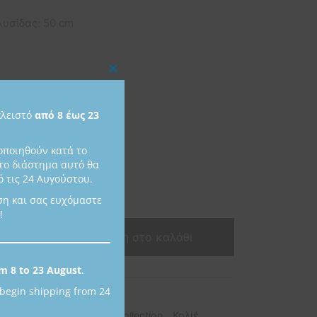
υσίδας: 50 cm
Close
 διαθέσιμο
this
κλειστό
από 8 έως 23
module
οποιηθούν κατά το
το διάστημα αυτό θα
 τις 24 Αυγούστου.
ση και σας ευχόμαστε
!
Προσθήκη στο καλάθι
m 8 to 23 August
.
 begin shipping from 24
προϊόντος:
M075
ες:
Collections
,
Niriides Collection
,
Κολιέ
,