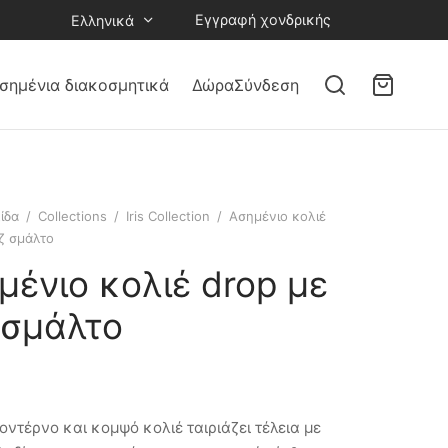
Εγγραφή χονδρικής
Ελληνικά
σημένια διακοσμητικά
Δώρα
Σύνδεση
ίδα
/
Collections
/
Iris Collection
/
Ασημένιο κολιέ
ζ σμάλτο
μένιο κολιέ drop με
 σμάλτο
οντέρνο και κομψό κολιέ ταιριάζει τέλεια με