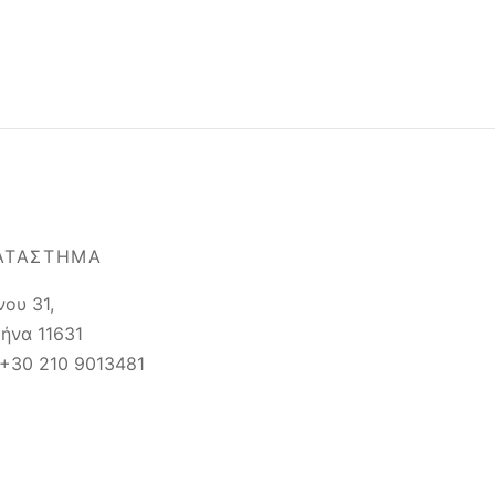
ΑΤΆΣΤΗΜΑ
νου 31,
ήνα 11631
 +30 210 9013481