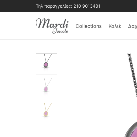
Τηλ παραγγελίες:
210 9013481
Collections
Κολιέ
Δαχ