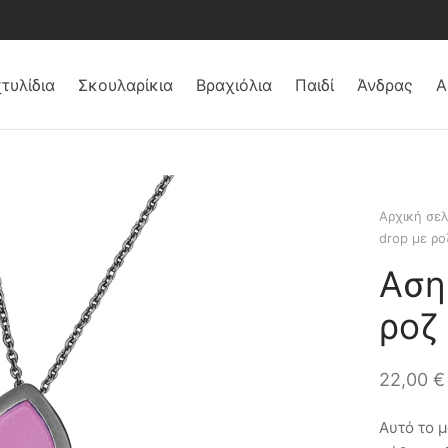
τυλίδια
Σκουλαρίκια
Βραχιόλια
Παιδί
Άνδρας
Α
Αρχική σελ
drop με ρο
Αση
ροζ
22,00
€
Αυτό το μ