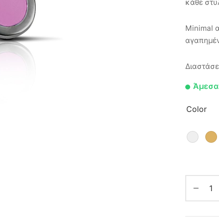
κάθε στυ
Minimal α
αγαπημέν
Διαστάσε
Άμεσα
Color