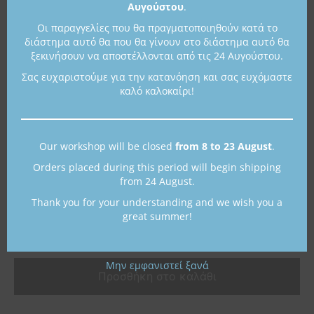
Αυγούστου
.
Διάμετρος: 6 cm
Οι παραγγελίες που θα πραγματοποιηθούν κατά το
διάστημα αυτό θα που θα γίνουν στο διάστημα αυτό θα
ξεκινήσουν να αποστέλλονται από τις 24 Αυγούστου.
Σας ευχαριστούμε για την κατανόηση και σας ευχόμαστε
Άμεσα διαθέσιμο
καλό καλοκαίρι!
Color
Our workshop will be closed
from 8 to 23 August
.
Orders placed during this period will begin shipping
from 24 August.
Thank you for your understanding and we wish you a
great summer!
Μην εμφανιστεί ξανά
Προσθήκη στο καλάθι