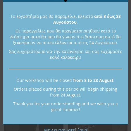
Το εργαστήριό μας θα παραμείνει κλειστό
από 8 έως 23
Κωδικός προϊόντος:
CORSAIR
Αυγούστου
.
Κατηγορίες:
Ασημένια αεροσκάφη
,
Οι παραγγελίες που θα πραγματοποιηθούν κατά το
Ασημένια διακοσμητικά
διάστημα αυτό θα που θα γίνουν στο διάστημα αυτό θα
ξεκινήσουν να αποστέλλονται από τις 24 Αυγούστου.
Σας ευχαριστούμε για την κατανόηση και σας ευχόμαστε
καλό καλοκαίρι!
Μπορεί επίσης να σας αρέσει…
Our workshop will be closed
from 8 to 23 August
.
Orders placed during this period will begin shipping
from 24 August.
Thank you for your understanding and we wish you a
great summer!
Μην εμφανιστεί ξανά