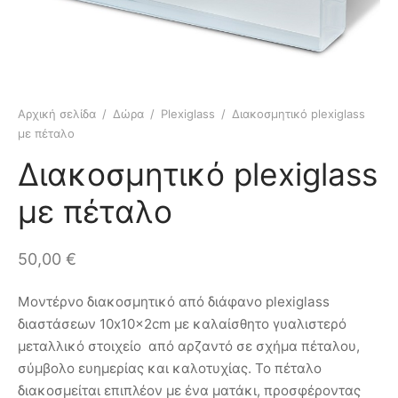
etry Collection
ιόλια
πουμ για φωτογραφίες
οφόρα
ls Collection
ίζες
οπλοϊκά
 Collection
μικά πλοία
Αρχική σελίδα
/
Δώρα
/
Plexiglass
/
Διακοσμητικό plexiglass
με πέταλο
σφορές
Διακοσμητικό plexiglass
με πέταλο
50,00
€
Μοντέρνο διακοσμητικό από διάφανο plexiglass
διαστάσεων 10x10x2cm με καλαίσθητο γυαλιστερό
μεταλλικό στοιχείο από αρζαντό σε σχήμα πέταλου,
σύμβολο ευημερίας και καλοτυχίας. Το πέταλο
διακοσμείται επιπλέον με ένα ματάκι, προσφέροντας