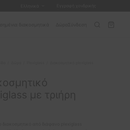
Εγγραφή χονδρικής
Ελληνικά
σημένια διακοσμητικά
Δώρα
Σύνδεση
ίδα
/
Δώρα
/
Plexiglass
/
Διακοσμητικό plexiglass
κοσμητικό
iglass με τριήρη
 διακοσμητικό από διάφανο plexiglass