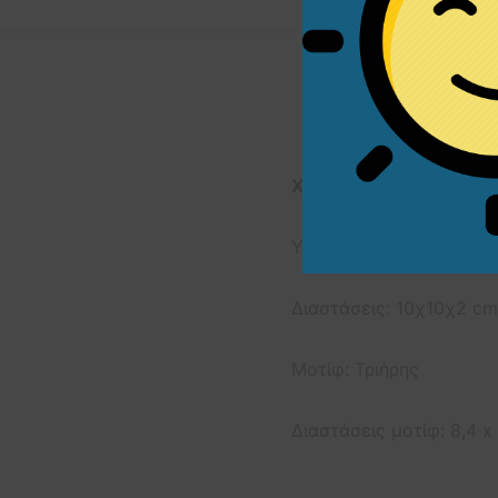
Χαρακτηριστικά προϊό
Υλικά: Διάφανο plexigl
Διαστάσεις: 10χ10χ2 cm
Μοτίφ: Τριήρης
Διαστάσεις μοτίφ: 8,4 x