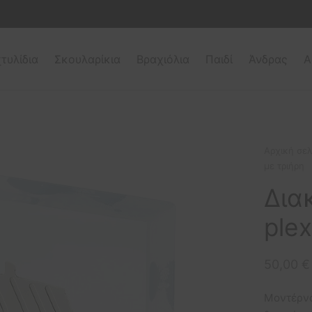
τυλίδια
Σκουλαρίκια
Βραχιόλια
Παιδί
Άνδρας
Α
Αρχική σελ
με τριήρη
Δια
plex
50,00
€
Μοντέρνο