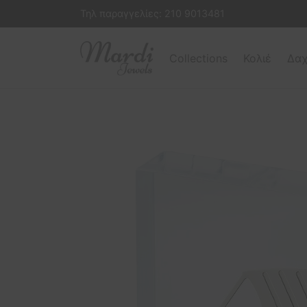
Τηλ παραγγελίες:
210 9013481
Collections
Κολιέ
Δαχ