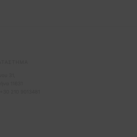
ΑΤΆΣΤΗΜΑ
νου 31,
ήνα 11631
 +30 210 9013481