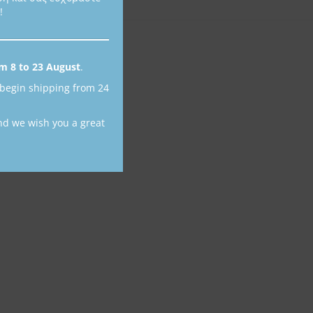
!
m 8 to 23 August
.
 begin shipping from 24
nd we wish you a great