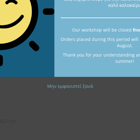
καλό καλοκαίρι
Περιγραφή
Our workshop will be closed
fro
Orders placed during this period will
August.
ντος
Thank you for your understanding a
summer!
ass και μεταλλικό στοιχείο από αλπακά (αρζαντό)
Μην εμφανιστεί ξανά
 6,3 cm