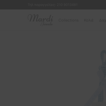
Τηλ παραγγελίες:
210 9013481
Collections
Κολιέ
Δαχ