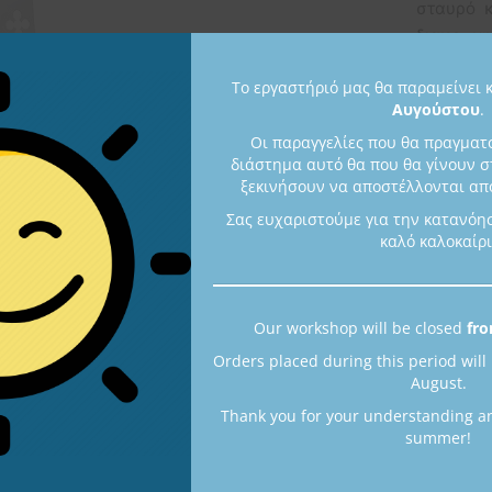
σταυρό κ
διακοσμη
Άμεσα
Το εργαστήριό μας θα παραμείνει 
Αυγούστου
.
Οι παραγγελίες που θα πραγματ
διάστημα αυτό θα που θα γίνουν σ
ξεκινήσουν να αποστέλλονται από
Σας ευχαριστούμε για την κατανόη
καλό καλοκαίρι
Κωδικός 
Κατηγορί
Our workshop will be closed
fro
Orders placed during this period will
August.
Thank you for your understanding a
summer!