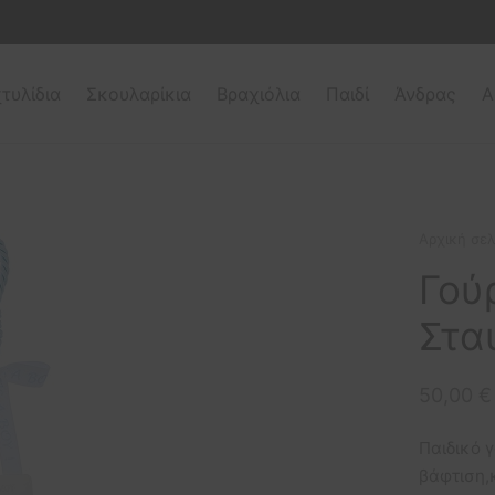
τυλίδια
Σκουλαρίκια
Βραχιόλια
Παιδί
Άνδρας
Α
Αρχική σελ
Γού
Στα
50,00
€
Παιδικό γ
βάφτιση,