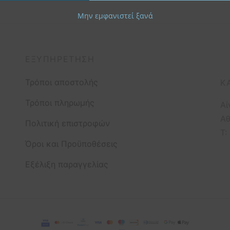
Μην εμφανιστεί ξανά
ΕΞΥΠΗΡΈΤΗΣΗ
Τρόποι αποστολής
Κ
Τρόποι πληρωμής
Αί
Αθ
Πολιτική επιστροφών
T:
Όροι και Προϋποθέσεις
Εξέλιξη παραγγελίας