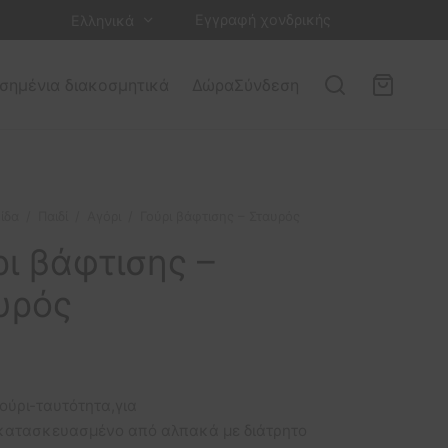
Εγγραφή χονδρικής
Ελληνικά
σημένια διακοσμητικά
Δώρα
Σύνδεση
ίδα
/
Παιδί
/
Αγόρι
/
Γούρι βάφτισης – Σταυρός
ρι βάφτισης –
υρός
ούρι-ταυτότητα,για
κατασκευασμένο από αλπακά με διάτρητο