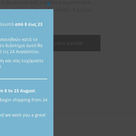
αι δεμένο με σιελ κορδόνι και μεταλλικά
Close
τικά. Μήκος ≈ 40cm. Ταυτότητα: 9 x 5 cm.
this
 διαθέσιμο
κλειστό
από 8 έως 23
module
οποιηθούν κατά το
Προσθήκη στο καλάθι
το διάστημα αυτό θα
 τις 24 Αυγούστου.
ση και σας ευχόμαστε
!
προϊόντος:
GP73C
ες:
Αγόρι
,
Γούρια
,
Παιδί
m 8 to 23 August
.
 begin shipping from 24
nd we wish you a great