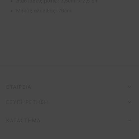
Διαστάσεις μοτίφ: 3,5cm x 2,5 cm
Μήκος αλυσίδας: 70cm
ΕΤΑΙΡΕΊΑ
ΕΞΥΠΗΡΈΤΗΣΗ
ΚΑΤΆΣΤΗΜΑ