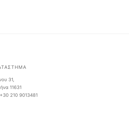
ΑΤΆΣΤΗΜΑ
νου 31,
ήνα 11631
 +30 210 9013481