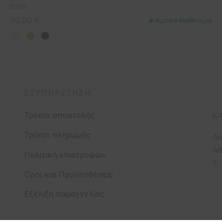
D208
50,00
€
Άμεσα διαθέσιμο
ΕΞΥΠΗΡΈΤΗΣΗ
Τρόποι αποστολής
Κ
Τρόποι πληρωμής
Αί
Αθ
Πολιτική επιστροφών
T:
Όροι και Προϋποθέσεις
Εξέλιξη παραγγελίας