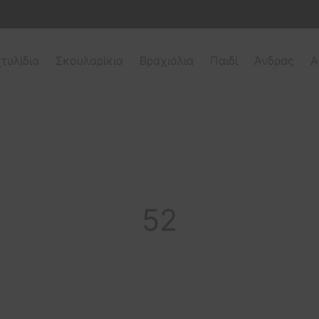
τυλίδια
Σκουλαρίκια
Βραχιόλια
Παιδί
Άνδρας
Α
52