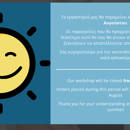
Το εργαστήριό μας θα παραμείνει 
Αυγούστου
.
Οι παραγγελίες που θα πραγματ
διάστημα αυτό θα που θα γίνουν σ
ξεκινήσουν να αποστέλλονται από
Σας ευχαριστούμε για την κατανόη
Ασημένιο δαχτυλίδι – βεράκι
καλό καλοκαίρι
D325
12,00
€
Άμεσα διαθέσιμο
Our workshop will be closed
fro
Orders placed during this period will
August.
Thank you for your understanding a
summer!