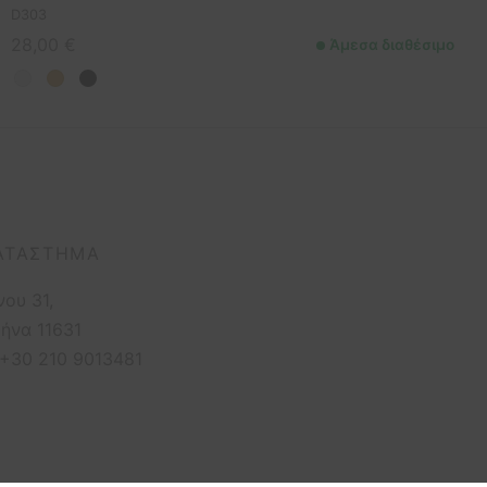
D303
28,00
€
Άμεσα διαθέσιμο
ΑΤΆΣΤΗΜΑ
νου 31,
ήνα 11631
 +30 210 9013481