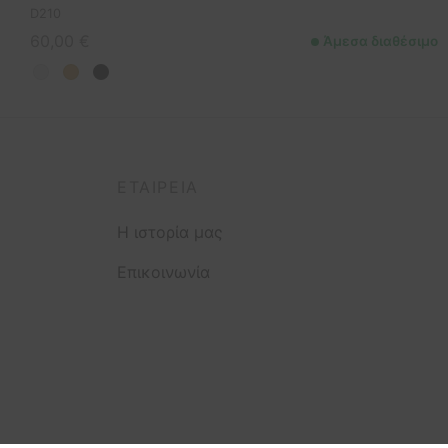
D210
60,00
€
Άμεσα διαθέσιμο
ΕΤΑΙΡΕΊΑ
Η ιστορία μας
Επικοινωνία