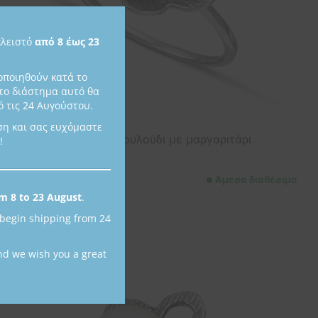
Close
this
κλειστό
από 8 έως 23
module
οποιηθούν κατά το
το διάστημα αυτό θα
 τις 24 Αυγούστου.
ση και σας ευχόμαστε
Ασημένιο δαχτυλίδι λουλούδι με μαργαριτάρι
!
D2021
46,00
€
Άμεσα διαθέσιμο
m 8 to 23 August
.
 begin shipping from 24
nd we wish you a great