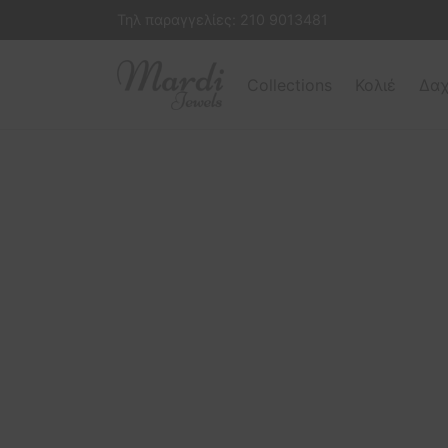
Τηλ παραγγελίες:
210 9013481
Collections
Κολιέ
Δαχ