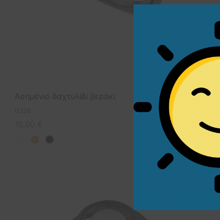
Ασημένιο δαχτυλίδι βεράκι
D326
15,00
€
Άμεσα διαθέσιμο